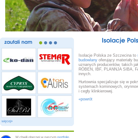
Isolacje
zaufali
nam
Isolacje Polska ze Szczecina to
budowlany
oferujący materiały b
uznanych producentów, takich ja
RÖBEN, IBF, PLANNJA SIBA, F
innych.
Hurtownia specjalizuje się w pok
systemach kominowych, orynnow
i cegły klinkierowej.
«powrót
więcej»
W chwili obecnej w naszym
portfolio