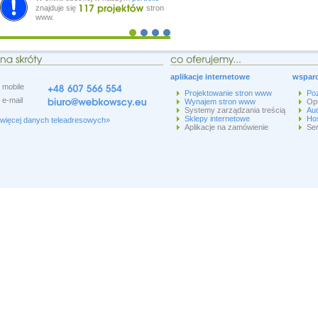
znajduje się
stron
www.
aplikacje internetowe
wsparc
mobile
Projektowanie stron www
Po
e-mail
Wynajem stron www
Op
Systemy zarządzania treścią
Aud
Sklepy internetowe
Hos
więcej danych teleadresowych»
Aplikacje na zamówienie
Ser