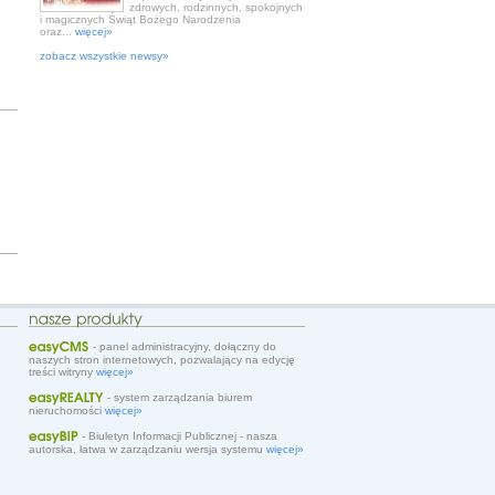
zdrowych, rodzinnych, spokojnych
i magicznych Świąt Bożego Narodzenia
oraz...
więcej»
zobacz wszystkie newsy»
- panel administracyjny, dołączny do
naszych stron internetowych, pozwalający na edycję
treści witryny
więcej»
- system zarządzania biurem
nieruchomości
więcej»
- Biuletyn Informacji Publicznej - nasza
autorska, łatwa w zarządzaniu wersja systemu
więcej»