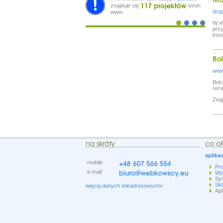
znajduje się
stron
dro
www.
W ma
przy
kosm
www.
Bob 
rece
Znaj
aplika
mobile
Pr
e-mail
Wy
Sys
Skl
więcej danych teleadresowych»
Apl