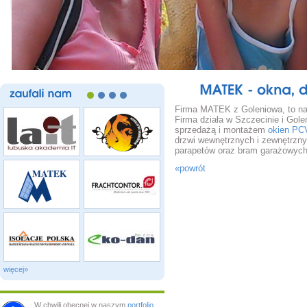
MATEK
okna,
zaufali
nam
Firma MATEK z Goleniowa, to nasz
Firma działa w Szczecinie i Gole
sprzedażą i montażem
okien PCV
drzwi wewnętrznych i zewnętrznych
parapetów oraz bram garażowych
«powrót
więcej»
W chwili obecnej w naszym
portfolio