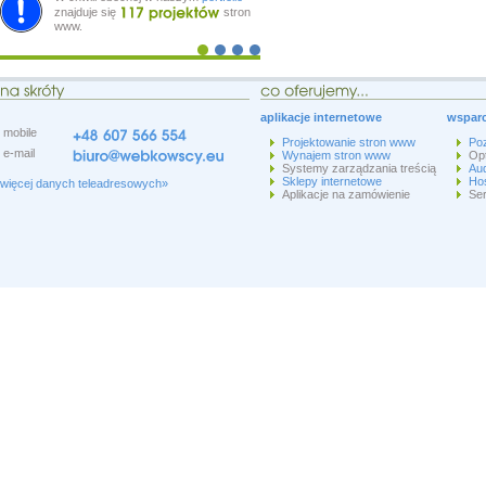
znajduje się
stron
www.
aplikacje internetowe
wsparc
mobile
Projektowanie stron www
Po
e-mail
Wynajem stron www
Op
Systemy zarządzania treścią
Aud
Sklepy internetowe
Hos
więcej danych teleadresowych»
Aplikacje na zamówienie
Ser