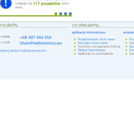
znajduje się
stron
www.
aplikacje internetowe
wsparc
mobile
Projektowanie stron www
Po
e-mail
Wynajem stron www
Op
Systemy zarządzania treścią
Aud
Sklepy internetowe
Hos
więcej danych teleadresowych»
Aplikacje na zamówienie
Ser