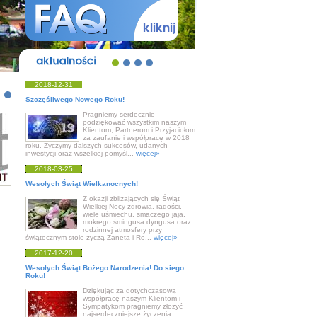
aktualności
2018-12-31
Szczęśliwego Nowego Roku!
Pragniemy serdecznie
podziękować wszystkim naszym
Klientom, Partnerom i Przyjaciołom
za zaufanie i współpracę w 2018
roku. Życzymy dalszych sukcesów, udanych
inwestycji oraz wszelkiej pomyśl...
więcej»
2018-03-25
Wesołych Świąt Wielkanocnych!
Z okazji zbliżających się Świąt
Wielkiej Nocy zdrowia, radości,
wiele uśmiechu, smaczego jaja,
mokrego śmingusa dyngusa oraz
rodzinnej atmosfery przy
świątecznym stole życzą Żaneta i Ro...
więcej»
2017-12-20
Wesołych Świąt Bożego Narodzenia! Do siego
Roku!
Dziękując za dotychczasową
współpracę naszym Klientom i
Sympatykom pragniemy złożyć
najserdeczniejsze życzenia