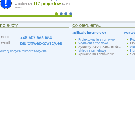
znajduje się
stron
www.
aplikacje internetowe
wsparc
mobile
Projektowanie stron www
Po
e-mail
Wynajem stron www
Op
Systemy zarządzania treścią
Aud
Sklepy internetowe
Hos
więcej danych teleadresowych»
Aplikacje na zamówienie
Ser