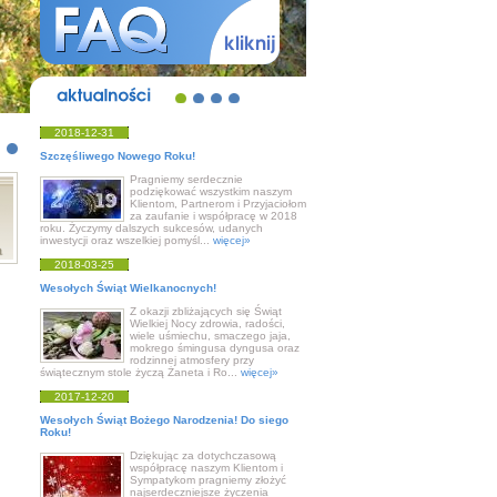
aktualności
2018-12-31
Szczęśliwego Nowego Roku!
Pragniemy serdecznie
podziękować wszystkim naszym
Klientom, Partnerom i Przyjaciołom
za zaufanie i współpracę w 2018
roku. Życzymy dalszych sukcesów, udanych
inwestycji oraz wszelkiej pomyśl...
więcej»
2018-03-25
Wesołych Świąt Wielkanocnych!
Z okazji zbliżających się Świąt
Wielkiej Nocy zdrowia, radości,
wiele uśmiechu, smaczego jaja,
mokrego śmingusa dyngusa oraz
rodzinnej atmosfery przy
świątecznym stole życzą Żaneta i Ro...
więcej»
2017-12-20
Wesołych Świąt Bożego Narodzenia! Do siego
Roku!
Dziękując za dotychczasową
współpracę naszym Klientom i
Sympatykom pragniemy złożyć
najserdeczniejsze życzenia