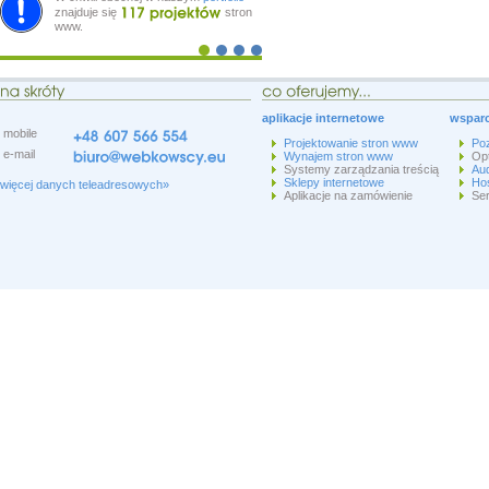
znajduje się
stron
www.
aplikacje internetowe
wsparc
mobile
Projektowanie stron www
Po
e-mail
Wynajem stron www
Op
Systemy zarządzania treścią
Aud
Sklepy internetowe
Hos
więcej danych teleadresowych»
Aplikacje na zamówienie
Ser