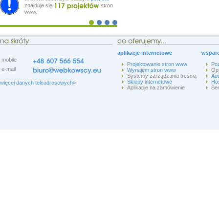
znajduje się
stron
www.
aplikacje internetowe
wsparc
mobile
Projektowanie stron www
Po
e-mail
Wynajem stron www
Op
Systemy zarządzania treścią
Aud
Sklepy internetowe
Hos
więcej danych teleadresowych»
Aplikacje na zamówienie
Ser