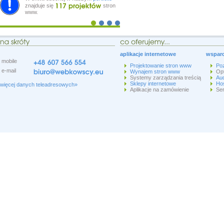
znajduje się
stron
www.
aplikacje internetowe
wsparc
mobile
Projektowanie stron www
Po
e-mail
Wynajem stron www
Op
Systemy zarządzania treścią
Aud
Sklepy internetowe
Hos
więcej danych teleadresowych»
Aplikacje na zamówienie
Ser