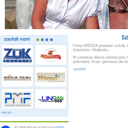
zaufali
nam
Firma WIEDZA prowadzi szkoły d
Gdańskim i Malborku.
W szerokiej ofercie edukacyjnej 
policealne, licea i gimnazja dla d
«powrót
więcej»
W chwili obecnej w naszym
portfolio