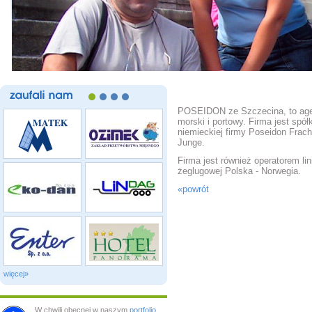
zaufali
nam
POSEIDON ze Szczecina, to ag
morski i portowy. Firma jest spół
niemieckiej firmy Poseidon Frach
Junge.
Firma jest również operatorem lini
żeglugowej Polska - Norwegia.
«powrót
więcej»
W chwili obecnej w naszym
portfolio