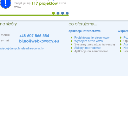
znajduje się
stron
www.
aplikacje internetowe
wsparc
mobile
Projektowanie stron www
Po
e-mail
Wynajem stron www
Op
Systemy zarządzania treścią
Aud
Sklepy internetowe
Hos
więcej danych teleadresowych»
Aplikacje na zamówienie
Ser