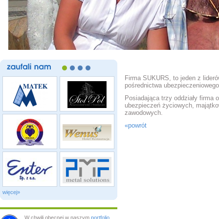
zaufali
nam
Firma SUKURS, to jeden z lider
pośrednictwa ubezpieczeniowego
Posiadająca trzy oddziały firma o
ubezpieczeń życiowych, majątko
zawodowych.
«powrót
więcej»
W chwili obecnej w naszym
portfolio