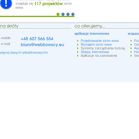
znajduje się
stron
www.
aplikacje internetowe
wsparc
mobile
Projektowanie stron www
Po
e-mail
Wynajem stron www
Op
Systemy zarządzania treścią
Aud
Sklepy internetowe
Hos
więcej danych teleadresowych»
Aplikacje na zamówienie
Ser