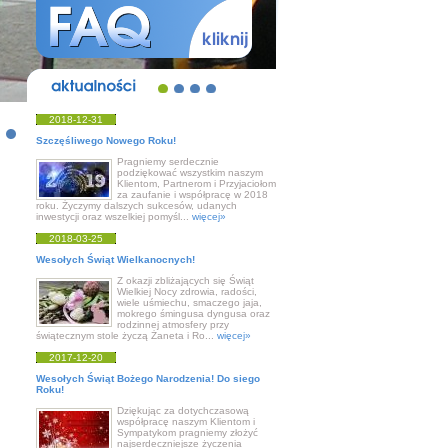
aktualności
2018-12-31
Szczęśliwego Nowego Roku!
Pragniemy serdecznie
podziękować wszystkim naszym
Klientom, Partnerom i Przyjaciołom
za zaufanie i współpracę w 2018
roku. Życzymy dalszych sukcesów, udanych
inwestycji oraz wszelkiej pomyśl...
więcej»
2018-03-25
Wesołych Świąt Wielkanocnych!
Z okazji zbliżających się Świąt
Wielkiej Nocy zdrowia, radości,
wiele uśmiechu, smaczego jaja,
mokrego śmingusa dyngusa oraz
rodzinnej atmosfery przy
świątecznym stole życzą Żaneta i Ro...
więcej»
2017-12-20
Wesołych Świąt Bożego Narodzenia! Do siego
Roku!
Dziękując za dotychczasową
współpracę naszym Klientom i
Sympatykom pragniemy złożyć
najserdeczniejsze życzenia