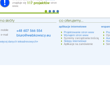
znajduje się
stron
www.
aplikacje internetowe
wsparc
mobile
Projektowanie stron www
Po
e-mail
Wynajem stron www
Op
Systemy zarządzania treścią
Aud
Sklepy internetowe
Hos
więcej danych teleadresowych»
Aplikacje na zamówienie
Ser