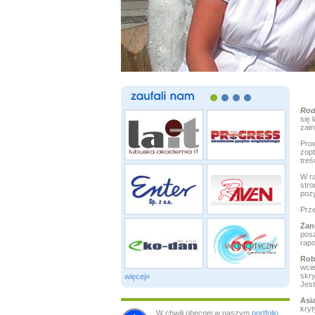
zaufali
nam
Rod
się 
zain
Prow
zop
treś
W ra
stro
poz
Prz
Żan
pos
rap
Rob
wcie
skry
więcej»
Jest
Asi
kryt
W chwili obecnej w naszym
portfolio