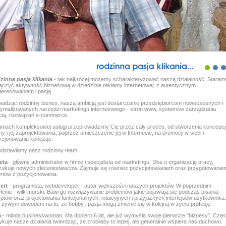
rodzinna
pasja
klikania...
zinna pasja klikania
- tak najkrócej możemy scharakteryzować naszą działalność. Staram
łączyć aktywność biznesową w dziedzinie reklamy internetowej, z autentycznym
teresowaniem i pasją.
adząc rodzinny biznes, naszą ambicją jest dostarczanie przedsiębiorcom nowoczesnych i
tymalizowanych narzędzi marketingu internetowego - stron www, systemów zarządzania
cią, rozwiązań e-commerce.
mach kompleksowej usługi przeprowadzimy Cię przez cały proces, od stworzenia koncepcj
ny i jej zaprojektowania, poprzez umieszczenie jej w Internecie, na promocji w sieci i
ycjonowaniu kończąc.
edstawiamy nasz rodzinny team:
eta
- główny administrator w firmie i specjalista od marketingu. Dba o organizację pracy,
zukuje nowych zleceniodawców. Zajmuje się również pozycjonowaniem oraz przygotowanie
ortów z
pozycjonowania
.
ert
- programista, webdeveloper - autor większości naszych projektów. W poprzednim
leniu - wilk morski. Bawi go rozwiązywanie problemów jakie pojawiają się podczas pisania
ptów oraz projektowania funkcjonalnych, intuicyjnych i przyjaznych interfejsów użytkownika.
 żywym dowodem na to, że hobby i pasja mogą zmienić się w kolejną w życiu profesję.
a
- mloda businesswoman. Ma dopiero 6 lat, ale już wymyśla swoje pierwsze "biznesy". Częs
ykuje nasze działania twierdząc, że zrobiłaby to lepiej, ale generalnie wspiera nas duchowo.