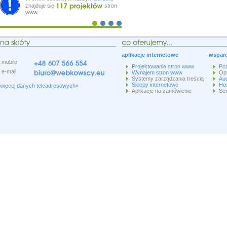
znajduje się
stron
www.
aplikacje internetowe
wsparc
mobile
Projektowanie stron www
Po
e-mail
Wynajem stron www
Op
Systemy zarządzania treścią
Aud
Sklepy internetowe
Hos
więcej danych teleadresowych»
Aplikacje na zamówienie
Ser