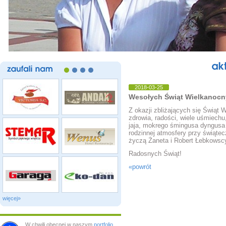
zaufali
nam
2018-03-25
Wesołych Świąt Wielkanocn
Z okazji zbliżających się Świąt W
zdrowia, radości, wiele uśmiech
jaja, mokrego śmingusa dyngusa
rodzinnej atmosfery przy świąte
życzą Żaneta i Robert Łebkowsc
Radosnych Świąt!
«powrót
więcej»
W chwili obecnej w naszym
portfolio