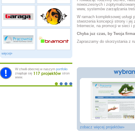
nowoczesnych i zoptymalizowanyc
www, systemów zarządzania treś
W ramach kompleksowej usługi p
stworzenia koncepcji strony i jej
Internecie, na promocji w sieci 
Chyba
juz czas
, by Twoja firma
Zapraszamy do skorzystania z n
więcej»
W chwili obecnej w naszym
portfolio
znajduje się
stron
www.
zobacz więcej projektów»