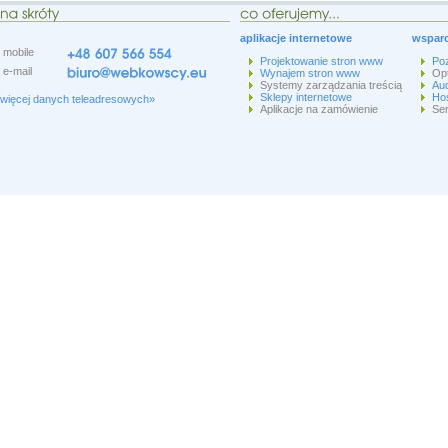
aplikacje internetowe
wsparc
mobile
Projektowanie stron www
Po
e-mail
Wynajem stron www
Op
Systemy zarządzania treścią
Aud
Sklepy internetowe
Hos
więcej danych teleadresowych»
Aplikacje na zamówienie
Ser