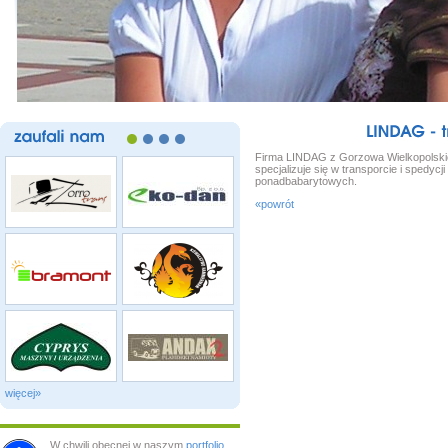
LINDAG
zaufali
nam
Firma LINDAG z Gorzowa Wielkopolsk
specjalizuje się w transporcie i spedycj
ponadbabarytowych.
«powrót
więcej»
W chwili obecnej w naszym
portfolio