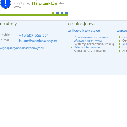
znajduje się
stron
www.
aplikacje internetowe
wsparc
mobile
Projektowanie stron www
Po
e-mail
Wynajem stron www
Op
Systemy zarządzania treścią
Aud
Sklepy internetowe
Hos
więcej danych teleadresowych»
Aplikacje na zamówienie
Ser