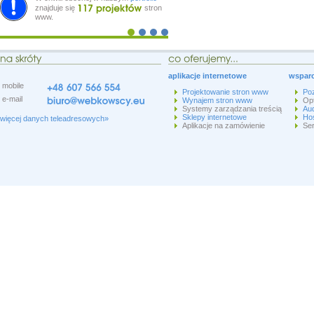
znajduje się
stron
www.
aplikacje internetowe
wsparc
mobile
Projektowanie stron www
Po
e-mail
Wynajem stron www
Op
Systemy zarządzania treścią
Aud
Sklepy internetowe
Hos
więcej danych teleadresowych»
Aplikacje na zamówienie
Ser