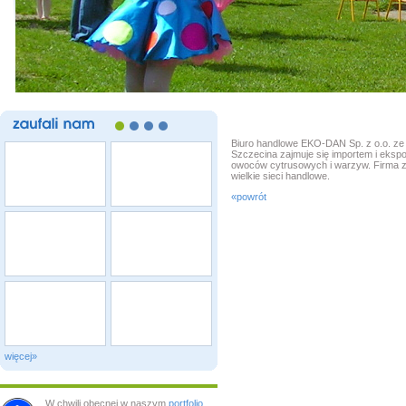
zaufali
nam
Biuro handlowe EKO-DAN Sp. z o.o. ze
Szczecina zajmuje się importem i eksp
owoców cytrusowych i warzyw. Firma z
wielkie sieci handlowe.
«powrót
więcej»
W chwili obecnej w naszym
portfolio