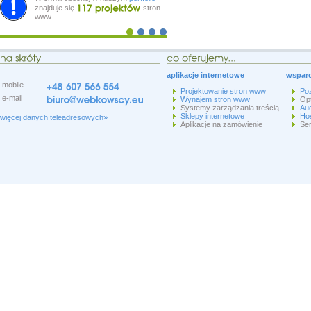
znajduje się
stron
www.
aplikacje internetowe
wsparc
mobile
Projektowanie stron www
Po
e-mail
Wynajem stron www
Op
Systemy zarządzania treścią
Aud
Sklepy internetowe
Hos
więcej danych teleadresowych»
Aplikacje na zamówienie
Ser